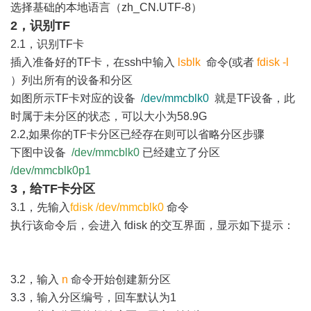
选择基础的本地语言（zh_CN.UTF-8）
2，识别TF
2.1，识别TF卡
插入准备好的TF卡，在ssh中输入
lsblk
命令(或者
fdisk -l
）列出所有的设备和分区
如图所示TF卡对应的设备
/dev/mmcblk0
就是TF设备，此
时属于未分区的状态，可以大小为58.9G
2.2,如果你的TF卡分区已经存在则可以省略分区步骤
下图中设备
/dev/mmcblk0
已经建立了分区
/dev/mmcblk0p1
3，给TF卡分区
3.1，先输入
fdisk /dev/mmcblk0
命令
执行该命令后，会进入 fdisk 的交互界面，显示如下提示：
3.2，输入
n
命令开始创建新分区
3.3，输入分区编号，回车默认为1