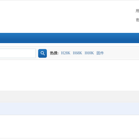
热搜:
H28K
H68K
H69K
固件
搜
索