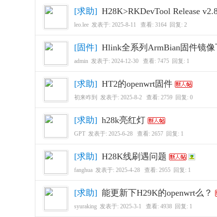
[
求助
]
H28K>RKDevTool Release v2.84 
leo.lee
发表于:
2025-8-11
查看: 3164 回复:
2
[
固件
]
Hlink全系列ArmBian固件镜像下载
admin
发表于:
2024-12-30
查看: 7475 回复:
1
[
求助
]
HT2的openwrt固件
初来咋到
发表于:
2025-8-2
查看: 2759 回复:
0
[
求助
]
h28k亮红灯
GPT
发表于:
2025-6-28
查看: 2657 回复:
1
[
求助
]
H28K线刷遇问题
fanghua
发表于:
2025-4-28
查看: 2955 回复:
1
[
求助
]
能更新下H29K的openwrt么？
syuraking
发表于:
2025-3-1
查看: 4938 回复:
1