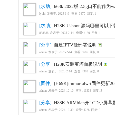
[
求助
]
h68k 2022版 2.5g口不能作为
lyyhl
发表于:
2025-3-9
查看: 3875 回复:
1
[
求助
]
H28K U-boot 源码哪里可以
888888
发表于:
2025-2-14
查看: 4130 回复:
1
[
分享
]
自建IPTV源部署说明
admin
发表于:
2025-2-14
查看: 5685 回复:
0
[
分享
]
H28K安装宝塔面板说明
admin
发表于:
2025-2-14
查看: 4303 回复:
0
[
固件
]
[H69K]immortalwrt固件更新20
admin
发表于:
2024-10-16
查看: 13333 回复:
5
[
分享
]
H88K ARMbian开LCD小屏
admin
发表于:
2024-12-30
查看: 4228 回复:
0