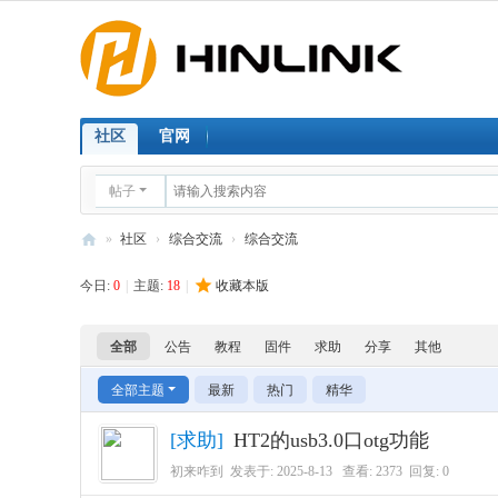
社区
官网
帖子
»
社区
›
综合交流
›
综合交流
H
今日:
0
|
主题:
18
|
收藏本版
I
N
全部
公告
教程
固件
求助
分享
其他
LI
全部主题
最新
热门
精华
N
K
[
求助
]
HT2的usb3.0口otg功能
社
初来咋到
发表于:
2025-8-13
查看: 2373 回复:
0
区