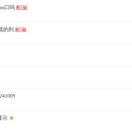
wan口吗
下载的到
241009
幕显示