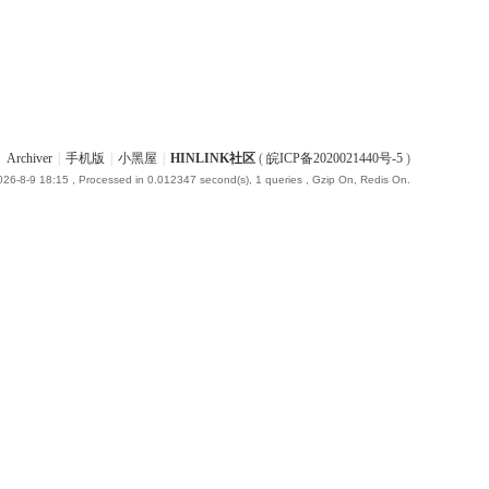
Archiver
|
手机版
|
小黑屋
|
HINLINK社区
(
皖ICP备2020021440号-5
)
26-8-9 18:15
, Processed in 0.012347 second(s), 1 queries , Gzip On, Redis On.