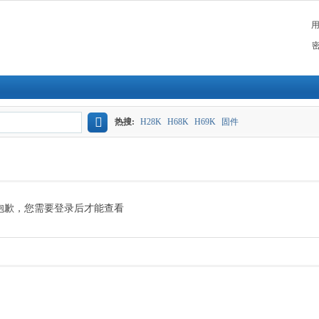
热搜:
H28K
H68K
H69K
固件
搜
索
抱歉，您需要登录后才能查看