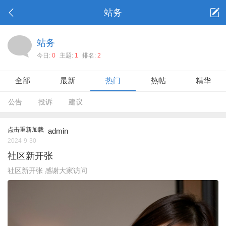
站务
站务
今日:
0
主题:
1
排名:
2
全部
最新
热门
热帖
精华
公告
投诉
建议
点击重新加载
admin
2024-9-30
社区新开张
社区新开张 感谢大家访问