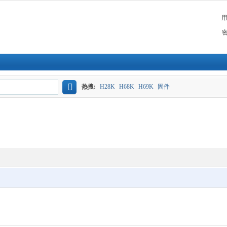
热搜:
H28K
H68K
H69K
固件
搜
索