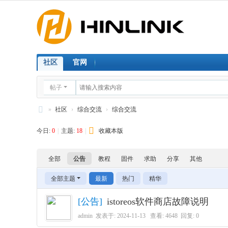
社区
官网
帖子
»
社区
›
综合交流
›
综合交流
H
今日:
0
|
主题:
18
|
收藏本版
I
N
全部
公告
教程
固件
求助
分享
其他
LI
全部主题
最新
热门
精华
N
K
[
公告
]
istoreos软件商店故障说明
社
admin
发表于:
2024-11-13
查看: 4648 回复:
0
区